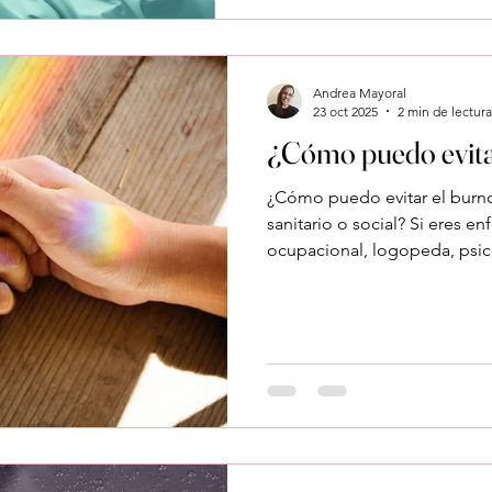
hay espacio para ti. ¿Es norm
dedico a ayudar a otros? Sí.
emocional aparece cuando: 
Andrea Mayoral
23 oct 2025
2 min de lectura
¿Cómo puedo evita
¿Cómo puedo evitar el burnou
sanitario o social? Si eres e
ocupacional, logopeda, psic
sociosanitario , probableme
ese cansancio emocional que no se quita con dormir o
descansar un día.Eso se llam
frecuente, no tiene por qué 
profesional. ¿Cómo sé si te
agotado? El burnout no es so