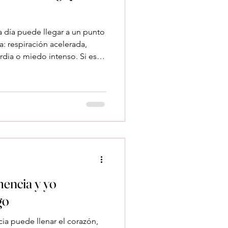
 a día puede llegar a un punto
a: respiración acelerada,
dia o miedo intenso. Si esto
 experimentando un ataque de
 que no hay forma de
s a ver cómo puedes actuar en
después para prevenirlos.
nto que me falta el aire? Lo
 estás en pel
encia y yo
go
razón,