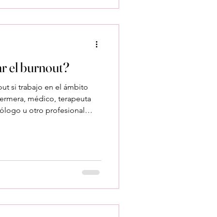
al sentir este cansancio si me
 Muy normal.El cansancio
Estás expuesta cons
r el burnout?
t si trabajo en el ámbito
nfermera, médico, terapeuta
ólogo u otro profesional
nte hayas sentido alguna vez
a burnout , y aunque es
formar parte de tu vida
ngo burnout o solo estoy
lo fatiga: es un agotam