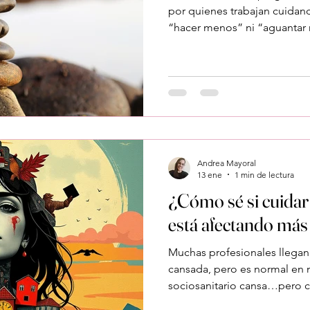
por quienes trabajan cuidand
“hacer menos” ni “aguantar 
mientras cuidas . Cuidar no d
ti Muchas enfermeras, médic
ocupacionales, logopedas y 
sociosanitarios sienten que: No pueden parar No pueden
decir que no Siempre hay al
cuidar sin límites acaba pas
Andrea Mayoral
13 ene
1 min de lectura
¿Cómo sé si cuidar
está afectando más
Muchas profesionales llegan
cansada, pero es normal en mi
sociosanitario cansa…pero c
por dentro , conviene escuch