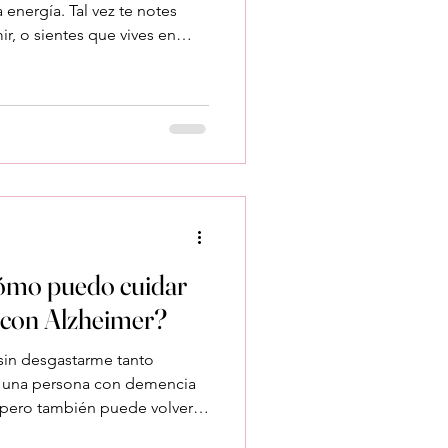
 energía. Tal vez te notes
r, o sientes que vives en
, no estás solo. Esa sensación
nombre: ansiedad del
ué aparece es el primer paso
é me siento tan estresado si
Cuando cuidas de alguien con
escansa. E
ómo puedo cuidar
r con Alzheimer?
in desgastarme tanto
 una persona con demencia
 pero también puede volverse
te, sin energía o sin ilusión,