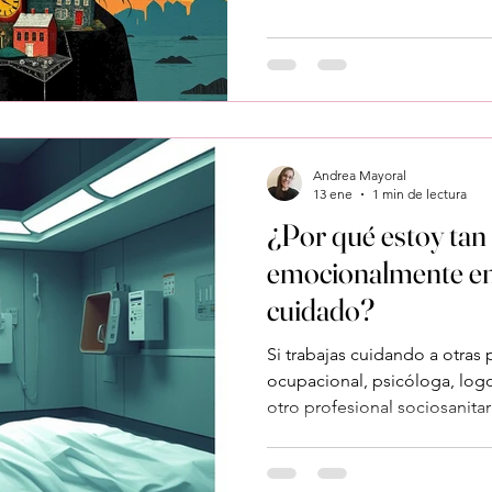
normalizar (y no debería) Si 
ocupacional, logopeda, médi
profesional sociosanitario , 
más irritable o distante Me
Llego a casa sin energía par
Andrea Mayoral
13 ene
1 min de lectura
¿Por qué estoy tan
emocionalmente en
cuidado?
Si trabajas cuidando a otra
ocupacional, psicóloga, log
otro profesional sociosanita
últimamente te hagas esta pr
que no te guste tu trabajo. 
vocación.Es que cuidar desgasta , sobre todo cuando no