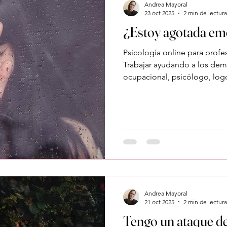
Andrea Mayoral
23 oct 2025
2 min de lectura
¿Estoy agotada em
Psicología online para profe
Trabajar ayudando a los dem
ocupacional, psicólogo, lo
otros profesionales sociosan
que requiere empatía, comp
constante.Sin embargo, es
transformarse en agotamiento emo
equilibra con autocuidado. S
saturado o emocionalmente
forma en que cuidas esté e
Andrea Mayoral
21 oct 2025
2 min de lectura
Tengo un ataque d