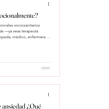
ocionalmente?
sionales sociosanitarios
ás —ya seas terapeuta
gopeda, médico, enfermera u
itarios — es una vocación
romiso y presencia
e compromiso puede
cional si no se
i te notas más cansado,
 desconectado, puede que la
m
e ansiedad ¿Qué