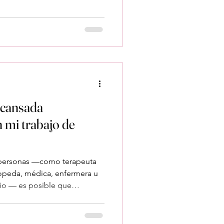
eres psicóloga, terapeuta
ca, enfermera u otro
quizá te pase esto: Me noto
 cuesta implicarme como antes
a nada Me siento s
 cansada
 mi trabajo de
s personas —como terapeuta
opeda, médica, enfermera u
rio — es posible que
egunta en silencio. No es
No es que hayas perdido la