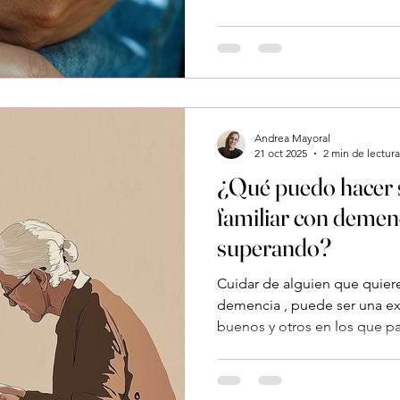
no significa que estés falla
de lo que tienes . Vamos a v
sencillas y reales de cuidar 
factura emocional. ¿Cómo p
cuando necesito descansar? 
Andrea Mayoral
21 oct 2025
2 min de lectura
¿Qué puedo hacer s
familiar con demen
superando?
Cuidar de alguien que quier
demencia , puede ser una ex
buenos y otros en los que p
sientes agotado, culpable po
frustrado porque nada camb
normal. No hay un manual per