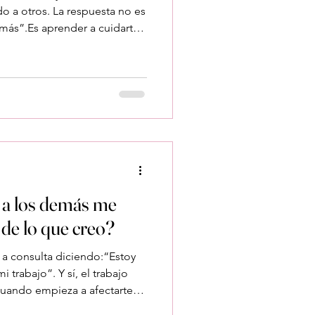
o a otros. La respuesta no es
más”.Es aprender a cuidarte
ebería significar olvidarte de
as, psicólogos, terapeutas
otros profesionales
guien que necesita más Pero
ando factura
 a los demás me
 de lo que creo?
 a consulta diciendo:“Estoy
 trabajo”. Y sí, el trabajo
uando empieza a afectarte
arlo. Señales que suelo