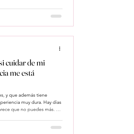
ndo, sino que estás dando más
er juntos algunas formas
mejor, sin que eso te pase
uedo manejar la culpa
Esa sensación de “si no
i cuidar de mi
cia me está
es, y que además tiene
periencia muy dura. Hay días
arece que no puedes más. Te
r necesitar descanso, o
ia. Y eso es completamente
fecto para cuidar, pero sí