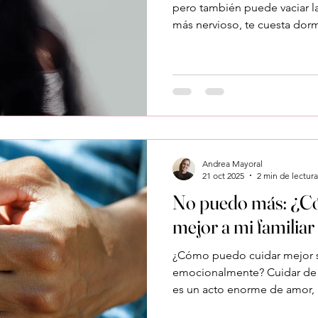
pero también puede vaciar la
más nervioso, te cuesta dormi
alerta todo el día. Si te pasa
constante de tensión tiene 
cuidador . Y entender por q
para poder calmarla. ¿Por qu
solo intento hacerlo bien? 
demencia, tu mente nunca d
Andrea Mayoral
21 oct 2025
2 min de lectura
No puedo más: ¿C
mejor a mi familia
¿Cómo puedo cuidar mejor s
emocionalmente? Cuidar de
es un acto enorme de amor,
abrumador. Si te notas al lími