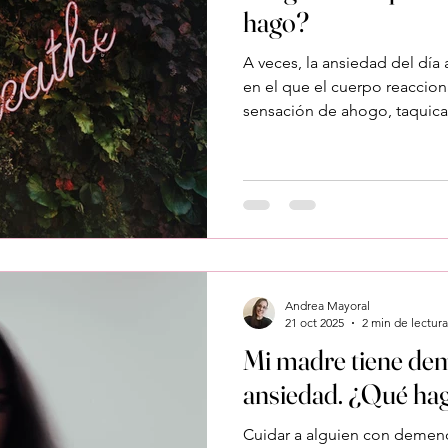
hago?
A veces, la ansiedad del día
en el que el cuerpo reaccion
sensación de ahogo, taquicar
te ocurre, puede que estés
ansiedad . Y aunque parezca
controlarlo, sí la hay. Vamo
esos momentos y qué hacer 
¿Qué puedo hacer cuando sie
primero es recordarte que no
Andrea Mayoral
21 oct 2025
2 min de lectura
Mi madre tiene dem
ansiedad. ¿Qué ha
Cuidar a alguien con demencia puede llenar el co